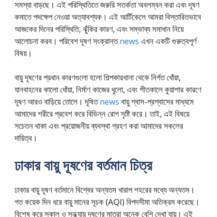
সমস্যা বাড়ছে। এই পরিস্থিতিতে জরুরি সতর্কতা অবলম্বন করা এবং দূষণ
কমাতে পদক্ষেপ নেওয়া অত্যাবশ্যক। এই আর্টিকেলে আমরা বিস্তারিতভাবে
আজকের দিনের পরিস্থিতি, ঝুঁকির কারণ, এবং সম্ভাব্য সমাধান নিয়ে
আলোচনা করব। পরিবেশ দূষণ সংক্রান্ত
news
এখন একটি গুরুত্বপূর্ণ
বিষয়।
বায়ু দূষণের প্রধান কারণগুলো হলো শিল্পকারখানা থেকে নির্গত ধোঁয়া,
যানবাহনের কালো ধোঁয়া, নির্মাণ কাজের ধুলো, এবং শীতকালে কুয়াশার কারণে
দূষণ আরও বাড়িয়ে তোলে। দূষিত
news
বায়ু শ্বাস-প্রশ্বাসের মাধ্যমে
আমাদের শরীরে প্রবেশ করে বিভিন্ন রোগ সৃষ্টি করে। তাই, এই বিষয়ে
সচেতন থাকা এবং প্রয়োজনীয় ব্যবস্থা গ্রহণ করা আমাদের সকলের
দায়িত্ব।
ঢাকার বায়ু দূষণের বর্তমান চিত্র
ঢাকার বায়ু দূষণ বর্তমানে বিশ্বের অন্যতম খারাপ শহরের মধ্যে অন্যতম।
গত কয়েক দিন ধরে বায়ু মানের সূচক (AQI) বিপদসীমা অতিক্রম করেছে।
বিশেষ করে সকাল ও সন্ধ্যায় দূষণের মাত্রা অনেক বেশি দেখা যায়। এই