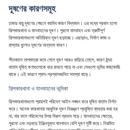
দূষণের কারণসমূহ
ঢাকার বায়ু দূষণের পেছনে বহুবিধ কারণ বিদ্যমান। এর মধ্যে প্রধান হলো
শিল্পকারখানা ও যানবাহনের দূষণ। পুরনো যানবাহন এবং ত্রুটিপূর্ণ
শিল্পকারখানাগুলো অতিরিক্ত দূষণ ছড়াচ্ছে। এছাড়াও, নির্মাণ কাজ ও
রাস্তার ধুলোও দূষণের অন্যতম কারণ।
শীতকালে তাপমাত্রা কমে গেলে দূষণ আরও বাড়িয়ে তোলে, কারণ ঠান্ডা
বাতাস দূষিত কণাগুলোকে ধরে রাখতে পারে না এবং সেগুলো ভূমির কাছাকাছি
থাকে। এই কারণে শ্বাস-প্রশ্বাসজনিত সমস্যা বাড়ে।
শিল্পকারখানা ও যানবাহনের ভূমিকা
শিল্পকারখানাগুলো প্রায়শই পরিবেশ আইন লঙ্ঘন করে দূষিত বাতাস নির্গত
করে। অনেক কারখানায় আধুনিক দূষণ নিয়ন্ত্রণ প্রযুক্তি ব্যবহার করা হয়
না, যার ফলে পরিবেশের উপর বিরূপ প্রভাব পড়ে। যানবাহনের ক্ষেত্রে,
পুরনো এবং নড়বড়ে ইঞ্জিনযুক্ত যানবাহন বেশি দূষণ সৃষ্টি করে। নিয়মিত